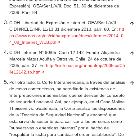
Expresión). OEA/Ser.L/V/II. Doc. 51. 30 de diciembre de
2009. Párr. 84.
CIDH. Libertad de Expresión e internet. OEA/Ser.L/V/II.
CIDH/RELE/INF. 11/13 31 diciembre 2013, párr. 60. En:
htt
ps://www.oas.org/es/cidh/expresion/docs/informes/2014_0
4_08_Internet_WEB.pdf
CIDH. Informe N° 90/05. Caso 12.142. Fondo. Alejandra
Marcela Matus Acuña y Otros vs. Chile. 24 de octubre de
2005, párr. 37. En:
http://cidh.oas.org/annualrep/2005sp/Ch
ile12142.sp.htm
Por otro lado, la Corte Interamericana, a través del análisis
de casos contenciosos, ha acreditado la existencia de
‘interpretaciones inadmisibles’ que se derivan del concepto
de seguridad nacional. Así, por ejemplo, en el Caso Molina
Theissen vs. Guatemala, la Corte analizó las disposiciones
de la “Doctrina de Seguridad Nacional” y encontró que
esta sirvió de sustento para calificar a las personas como
“subversivas o enemigas internas” por el hecho de
“respaldar la lucha para cambiar el orden establecido”. De