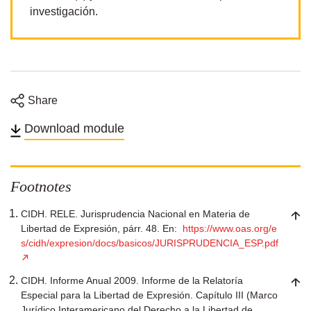
investigación.
Share
Share
Share
Share
Share
on
on
on
on
Download module
Twitter
Facebook
Linkedin
email
Footnotes
CIDH. RELE. Jurisprudencia Nacional en Materia de
Libertad de Expresión, párr. 48. En:
https://www.oas.org/e
s/cidh/expresion/docs/basicos/JURISPRUDENCIA_ESP.pdf
CIDH. Informe Anual 2009. Informe de la Relatoría
Especial para la Libertad de Expresión. Capítulo III (Marco
Jurídico Interamericano del Derecho a la Libertad de