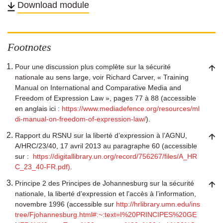
Download module
Twitter
Facebook
Linkedin
email
Footnotes
Pour une discussion plus complète sur la sécurité
nationale au sens large, voir Richard Carver, « Training
Manual on International and Comparative Media and
Freedom of Expression Law », pages 77 à 88 (accessible
en anglais ici :
https://www.mediadefence.org/resources/ml
di-manual-on-freedom-of-expression-law/
).
Rapport du RSNU sur la liberté d’expression à l’AGNU,
A/HRC/23/40, 17 avril 2013 au paragraphe 60 (accessible
sur :
https://digitallibrary.un.org/record/756267/files/A_HR
C_23_40-FR.pdf)
.
Principe 2 des Principes de Johannesburg sur la sécurité
nationale, la liberté d’expression et l’accès à l’information,
novembre 1996 (accessible sur
http://hrlibrary.umn.edu/ins
tree/Fjohannesburg.html#:~:text=I%20PRINCIPES%20GE