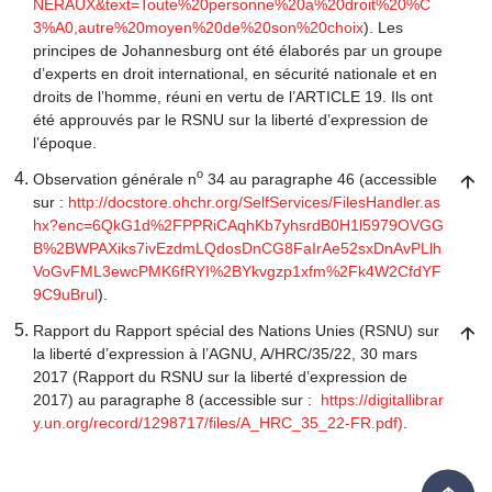
NERAUX&text=Toute%20personne%20a%20droit%20%C
3%A0,autre%20moyen%20de%20son%20choix
). Les
principes de Johannesburg ont été élaborés par un groupe
d’experts en droit international, en sécurité nationale et en
droits de l’homme, réuni en vertu de l’ARTICLE 19. Ils ont
été approuvés par le RSNU sur la liberté d’expression de
l’époque.
o
Observation générale n
34 au paragraphe 46 (accessible
sur :
http://docstore.ohchr.org/SelfServices/FilesHandler.as
hx?enc=6QkG1d%2FPPRiCAqhKb7yhsrdB0H1l5979OVGG
B%2BWPAXiks7ivEzdmLQdosDnCG8FaIrAe52sxDnAvPLlh
VoGvFML3ewcPMK6fRYI%2BYkvgzp1xfm%2Fk4W2CfdYF
9C9uBrul
).
Rapport du Rapport spécial des Nations Unies (RSNU) sur
la liberté d’expression à l’AGNU, A/HRC/35/22, 30 mars
2017 (Rapport du RSNU sur la liberté d’expression de
2017) au paragraphe 8 (accessible sur :
https://digitallibrar
y.un.org/record/1298717/files/A_HRC_35_22-FR.pdf)
.