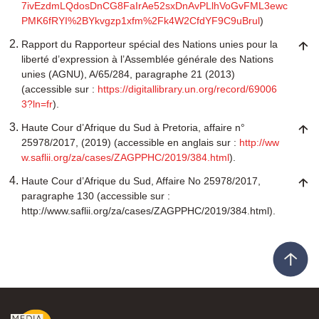
7ivEzdmLQdosDnCG8FaIrAe52sxDnAvPLlhVoGvFML3ewc
PMK6fRYI%2BYkvgzp1xfm%2Fk4W2CfdYF9C9uBrul
)
Rapport du Rapporteur spécial des Nations unies pour la
liberté d’expression à l’Assemblée générale des Nations
unies (AGNU), A/65/284, paragraphe 21 (2013)
(accessible sur :
https://digitallibrary.un.org/record/69006
3?ln=fr
).
Haute Cour d’Afrique du Sud à Pretoria, affaire n°
25978/2017, (2019) (accessible en anglais sur :
http://ww
w.saflii.org/za/cases/ZAGPPHC/2019/384.html
).
Haute Cour d’Afrique du Sud, Affaire No 25978/2017,
paragraphe 130 (accessible sur :
http://www.saflii.org/za/cases/ZAGPPHC/2019/384.html).