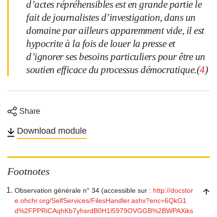
d’actes répréhensibles est en grande partie le
fait de journalistes d’investigation, dans un
domaine par ailleurs apparemment vide, il est
hypocrite à la fois de louer la presse et
d’ignorer ses besoins particuliers pour être un
soutien efficace du processus démocratique.(
4
)
Share
Share
Share
Share
Share
on
on
on
on
Download module
Twitter
Facebook
Linkedin
email
Footnotes
Observation générale n° 34 (accessible sur :
http://docstor
e.ohchr.org/SelfServices/FilesHandler.ashx?enc=6QkG1
d%2FPPRiCAqhKb7yhsrdB0H1l5979OVGGB%2BWPAXiks