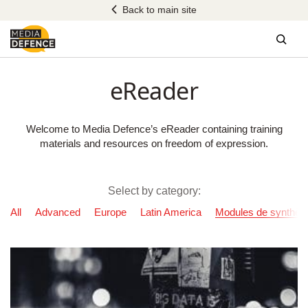
Skip
Back to main site
to
content
Sear
eReader
Welcome to Media Defence’s eReader containing training
materials and resources on freedom of expression.
Select by category:
All
Advanced
Europe
Latin America
Modules de synthès